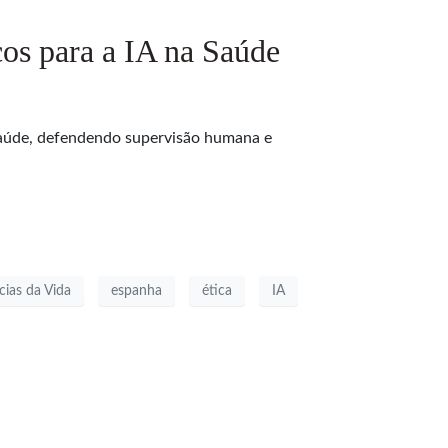
icos para a IA na Saúde
a saúde, defendendo supervisão humana e
cias da Vida
espanha
ética
IA