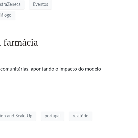
straZeneca
Eventos
iálogo
m farmácia
s comunitárias, apontando o impacto do modelo
ion and Scale-Up
portugal
relatório