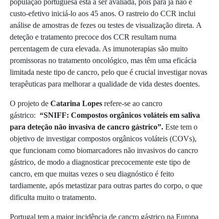
população portuguesa está a ser avaliada, pois para já não é
custo-efetivo iniciá-lo aos 45 anos. O rastreio do CCR inclui
análise de amostras de fezes ou testes de visualização direta. A
deteção e tratamento precoce dos CCR resultam numa
percentagem de cura elevada. As imunoterapias são muito
promissoras no tratamento oncológico, mas têm uma eficácia
limitada neste tipo de cancro, pelo que é crucial investigar novas
terapêuticas para melhorar a qualidade de vida destes doentes.
O projeto de
Catarina Lopes
refere-se ao cancro
gástrico:
“SNIFF: Compostos orgânicos voláteis em saliva
para deteção não invasiva de cancro gástrico”.
Este tem o
objetivo de investigar compostos orgânicos voláteis (COVs),
que funcionam como biomarcadores não invasivos do cancro
gástrico, de modo a diagnosticar precocemente este tipo de
cancro, em que muitas vezes o seu diagnóstico é feito
tardiamente, após metastizar para outras partes do corpo, o que
dificulta muito o tratamento.
Portugal tem a maior incidência de cancro gástrico na Europa