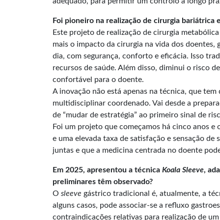
adequado, para permitir um controlo a longo pra
Foi pioneiro na realização de cirurgia bariátri
Este projeto de realização de cirurgia metabóli
mais o impacto da cirurgia na vida dos doentes,
dia, com segurança, conforto e eficácia. Isso tr
recursos de saúde. Além disso, diminui o risco
confortável para o doente.
A inovação não está apenas na técnica, que tem 
multidisciplinar coordenado. Vai desde a prepara
de “mudar de estratégia” ao primeiro sinal de ris
Foi um projeto que começamos há cinco anos e o
e uma elevada taxa de satisfação e sensação de
juntas e que a medicina centrada no doente pod
Em 2025, apresentou a técnica
Koala Sleeve
, ad
preliminares têm observado?
O
sleeve
gástrico tradicional é, atualmente, a té
alguns casos, pode associar-se a refluxo gastroe
contraindicações relativas para realização de u