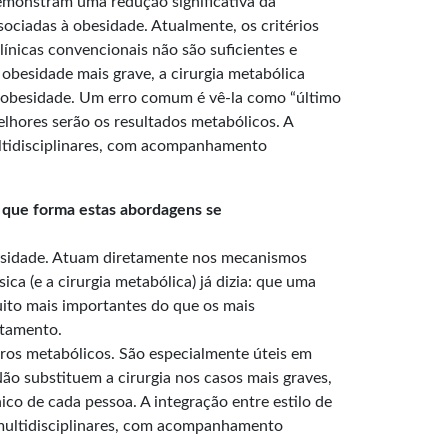
demonstram uma redução significativa da
ociadas à obesidade. Atualmente, os critérios
ínicas convencionais não são suficientes e
obesidade mais grave, a cirurgia metabólica
a obesidade. Um erro comum é vê-la como “último
lhores serão os resultados metabólicos. A
ultidisciplinares, com acompanhamento
e que forma estas abordagens se
sidade. Atuam diretamente nos mecanismos
ca (e a cirurgia metabólica) já dizia: que uma
ito mais importantes do que os mais
rtamento.
ros metabólicos. São especialmente úteis em
ão substituem a cirurgia nos casos mais graves,
co de cada pessoa. A integração entre estilo de
s multidisciplinares, com acompanhamento