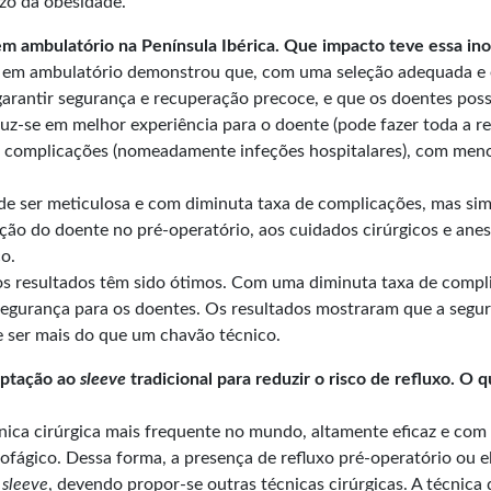
zo da obesidade.
ca em ambulatório na Península Ibérica. Que impacto teve essa i
ca em ambulatório demonstrou que, com uma seleção adequada e e
 garantir segurança e recuperação precoce, e que os doentes po
aduz-se em melhor experiência para o doente (pode fazer toda a 
 de complicações (nomeadamente infeções hospitalares), com men
de ser meticulosa e com diminuta taxa de complicações, mas si
ção do doente no pré-operatório, aos cuidados cirúrgicos e anes
co.
s resultados têm sido ótimos. Com uma diminuta taxa de compli
 segurança para os doentes. Os resultados mostraram que a seg
e ser mais do que um chavão técnico.
aptação ao
sleeve
tradicional para reduzir o risco de refluxo. O
cnica cirúrgica mais frequente no mundo, altamente eficaz e com
sofágico. Dessa forma, a presença de refluxo pré-operatório ou e
m
sleeve
, devendo propor-se outras técnicas cirúrgicas. A técnica