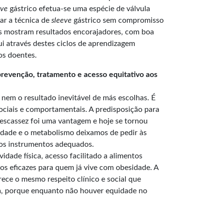
eve
gástrico efetua-se uma espécie de válvula
zar a técnica de
sleeve
gástrico sem compromisso
res mostram resultados encorajadores, com boa
ui através destes ciclos de aprendizagem
nos doentes.
prevenção, tratamento e acesso equitativo aos
 nem o resultado inevitável de más escolhas. É
ociais e comportamentais. A predisposição para
escassez foi uma vantagem e hoje se tornou
dade e o metabolismo deixamos de pedir às
 os instrumentos adequados.
dade física, acesso facilitado a alimentos
tos eficazes para quem já vive com obesidade. A
rece o mesmo respeito clínico e social que
em, porque enquanto não houver equidade no