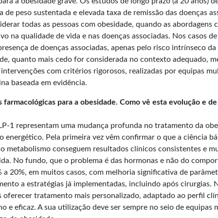
para a obesidade grave. Os estudos de longo prazo (a 20 anos) 
a de peso sustentada e elevada taxa de remissão das doenças ass
siderar todas as pessoas com obesidade, quando as abordagens cl
vo na qualidade de vida e nas doenças associadas. Nos casos de 
resença de doenças associadas, apenas pelo risco intrínseco d
ade, quanto mais cedo for considerada no contexto adequado, me
intervenções com critérios rigorosos, realizadas por equipas m
ina baseada em evidência.
cas farmacológicas para a obesidade. Como vê esta evolução e d
LP-1 representam uma mudança profunda no tratamento da obe
energético. Pela primeira vez vêm confirmar o que a ciência bási
o metabolismo conseguem resultados clínicos consistentes e mu
e vida. No fundo, que o problema é das hormonas e não do compo
a 20%, em muitos casos, com melhoria significativa de parâmet
to a estratégias já implementadas, incluindo após cirurgias. N
ferecer tratamento mais personalizado, adaptado ao perfil clíni
no e eficaz. A sua utilização deve ser sempre no seio de equipa