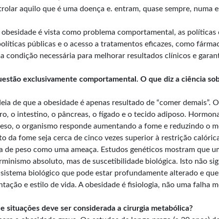
trolar aquilo que é uma doença e. entram, quase sempre, numa e
obesidade é vista como problema comportamental, as políticas 
políticas públicas e o acesso a tratamentos eficazes, como fárm
a condição necessária para melhorar resultados clínicos e garan
estão exclusivamente comportamental. O que diz a ciência so
ideia de que a obesidade é apenas resultado de “comer demais”. 
, o intestino, o pâncreas, o fígado e o tecido adiposo. Hormona
eso, o organismo responde aumentando a fome e reduzindo o m
da fome seja cerca de cinco vezes superior à restrição calórica
a de peso como uma ameaça. Estudos genéticos mostram que uma 
erminismo absoluto, mas de suscetibilidade biológica. Isto não 
m sistema biológico que pode estar profundamente alterado e qu
ação e estilo de vida. A obesidade é fisiologia, não uma falha m
 situações deve ser considerada a cirurgia metabólica?