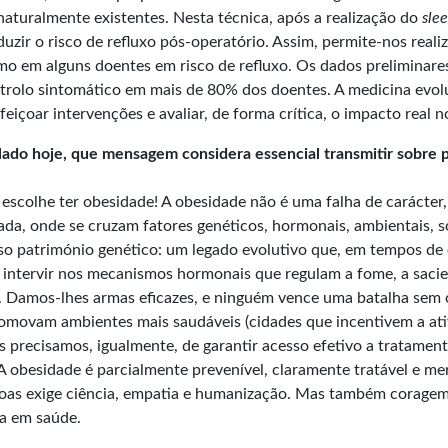
naturalmente existentes. Nesta técnica, após a realização do
sle
uzir o risco de refluxo pós-operatório. Assim, permite-nos reali
esmo em alguns doentes em risco de refluxo. Os dados prelimina
ontrolo sintomático em mais de 80% dos doentes. A medicina evol
feiçoar intervenções e avaliar, de forma crítica, o impacto real 
ado hoje, que mensagem considera essencial transmitir sobre 
escolhe ter obesidade! A obesidade não é uma falha de carácter,
a, onde se cruzam fatores genéticos, hormonais, ambientais, s
so património genético: um legado evolutivo que, em tempos de 
intervir nos mecanismos hormonais que regulam a fome, a sacie
. Damos-lhes armas eficazes, e ninguém vence uma batalha sem
romovam ambientes mais saudáveis (cidades que incentivem a ativi
s precisamos, igualmente, de garantir acesso efetivo a tratamen
 A obesidade é parcialmente prevenível, claramente tratável e me
ssoas exige ciência, empatia e humanização. Mas também corag
ça em saúde.