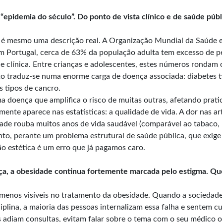
epidemia do século”. Do ponto de vista clínico e de saúde púb
, é mesmo uma descrição real. A Organização Mundial da Saúde e
m Portugal, cerca de 63% da população adulta tem excesso de
e clínica. Entre crianças e adolescentes, estes números rondam
sto traduz-se numa enorme carga de doença associada: diabetes ti
s tipos de cancro.
a doença que amplifica o risco de muitas outras, afetando prat
te aparece nas estatísticas: a qualidade de vida. A dor nas art
dade rouba muitos anos de vida saudável (comparável ao tabaco, 
to, perante um problema estrutural de saúde pública, que exige 
ão estética é um erro que já pagamos caro.
, a obesidade continua fortemente marcada pelo estigma. Que 
menos visíveis no tratamento da obesidade. Quando a sociedade
ciplina, a maioria das pessoas internalizam essa falha e sentem 
s adiam consultas, evitam falar sobre o tema com o seu médico