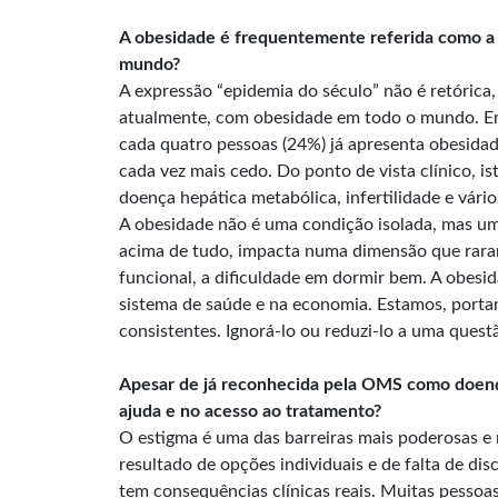
A obesidade é frequentemente referida como a “
mundo?
A expressão “epidemia do século” não é retórica
atualmente, com obesidade em todo o mundo. E
cada quatro pessoas (24%) já apresenta obesidad
cada vez mais cedo. Do ponto de vista clínico, i
doença hepática metabólica, infertilidade e vário
A obesidade não é uma condição isolada, mas um
acima de tudo, impacta numa dimensão que raramen
funcional, a dificuldade em dormir bem. A obesi
sistema de saúde e na economia. Estamos, portan
consistentes. Ignorá-lo ou reduzi-lo a uma quest
Apesar de já reconhecida pela OMS como doença
ajuda e no acesso ao tratamento?
O estigma é uma das barreiras mais poderosas e 
resultado de opções individuais e de falta de dis
tem consequências clínicas reais. Muitas pessoa