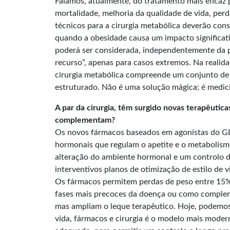
Falamos, atualmente, do tratamento mais eficaz 
mortalidade, melhoria da qualidade de vida, perd
técnicos para a cirurgia metabólica deverão con
quando a obesidade causa um impacto significati
poderá ser considerada, independentemente da p
recurso”, apenas para casos extremos. Na realid
cirurgia metabólica compreende um conjunto de 
estruturado. Não é uma solução mágica; é medic
A par da cirurgia, têm surgido novas terapêuti
complementam?
Os novos fármacos baseados em agonistas do G
hormonais que regulam o apetite e o metabolismo 
alteração do ambiente hormonal e um controlo d
interventivos planos de otimização de estilo d
Os fármacos permitem perdas de peso entre 15% 
fases mais precoces da doença ou como complemen
mas ampliam o leque terapêutico. Hoje, podemos o
vida, fármacos e cirurgia é o modelo mais moder