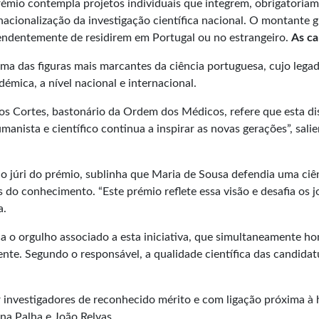
prémio contempla projetos individuais que integrem, obrigatori
acionalização da investigação científica nacional. O montante gl
endentemente de residirem em Portugal ou no estrangeiro.
As ca
 das figuras mais marcantes da ciência portuguesa, cujo legad
émica, a nível nacional e internacional.
s Cortes, bastonário da Ordem dos Médicos, refere que esta d
manista e científico continua a inspirar as novas gerações”, sali
do júri do prémio, sublinha que Maria de Sousa defendia uma ci
s do conhecimento. “Este prémio reflete essa visão e desafia os 
a.
aca o orgulho associado a esta iniciativa, que simultaneamente 
ente. Segundo o responsável, a qualidade científica das candida
 investigadores de reconhecido mérito e com ligação próxima à
a Palha e João Relvas.