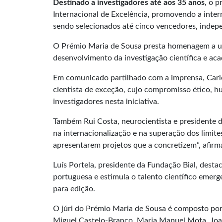
Destinado a investigadores até aos 35 anos
, o 
Internacional de Excelência, promovendo a intern
sendo selecionados até cinco vencedores, indep
O Prémio Maria de Sousa presta homenagem a uma
desenvolvimento da investigação científica e acad
Em comunicado partilhado com a imprensa, Carlo
cientista de exceção, cujo compromisso ético, hu
investigadores nesta iniciativa.
Também Rui Costa, neurocientista e presidente 
na internacionalização e na superação dos limite
apresentarem projetos que a concretizem”, afirm
Luís Portela, presidente da Fundação Bial, dest
portuguesa e estimula o talento científico emerg
para edição.
O júri do Prémio Maria de Sousa é composto por
Miguel Castelo-Branco, Maria Manuel Mota, Joan