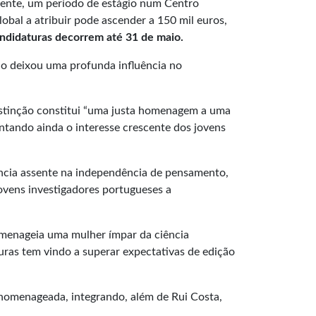
amente, um período de estágio num Centro
obal a atribuir pode ascender a 150 mil euros,
ndidaturas decorrem até 31 de maio.
o deixou uma profunda influência no
istinção constitui “uma justa homenagem a uma
entando ainda o interesse crescente dos jovens
ência assente na independência de pensamento,
jovens investigadores portugueses a
homenageia uma mulher ímpar da ciência
turas tem vindo a superar expectativas de edição
 homenageada, integrando, além de Rui Costa,