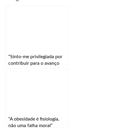
“Sinto‑me privilegiada por
contribuir para o avanço
desta nova geração de
terapias celulares”
“A obesidade é fisiologia,
não uma falha moral”