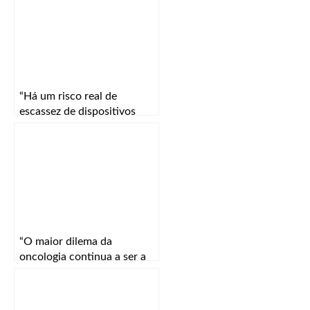
“Há um risco real de
escassez de dispositivos
médicos se a crise no Médio
Oriente se prolongar”
“O maior dilema da
oncologia continua a ser a
especificidade e a eficácia”