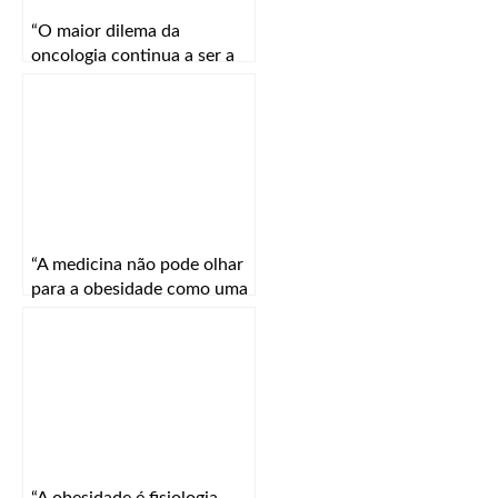
“O maior dilema da
oncologia continua a ser a
especificidade e a eficácia”
“A medicina não pode olhar
para a obesidade como uma
simples consequência de
más escolhas”
“A obesidade é fisiologia,