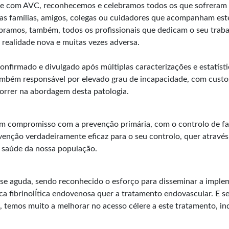
 com AVC, reconhecemos e celebramos todos os que sofreram
s famílias, amigos, colegas ou cuidadores que acompanham est
ramos, também, todos os profissionais que dedicam o seu trabalho 
realidade nova e muitas vezes adversa.
onfirmado e divulgado após múltiplas caracterizações e estatíst
ambém responsável por elevado grau de incapacidade, com custos 
orrer na abordagem desta patologia.
 um compromisso com a prevenção primária, com o controlo de fa
enção verdadeiramente eficaz para o seu controlo, quer através
 saúde da nossa população.
se aguda, sendo reconhecido o esforço para disseminar a implem
ca fibrinolÍtica endovenosa quer a tratamento endovascular. E 
l, temos muito a melhorar no acesso célere a este tratamento, i