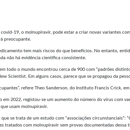
ovid-19, o molnupiravir, pode estar a criar novas variantes com
rá preocupante.
edicamento tem mais riscos do que benefícios. No entanto, ent
 não há evidência científica consistente.
 em todo o mundo encontrou cerca de 900 com “padrões distinto
w Scientist. Em alguns casos, parece que se propagou da pesso
ocupantes”, refere Theo Sanderson, do Instituto Francis Crick, em
em 2022, registou-se um aumento do número do vírus com varian
 que usam molnupiravir.
iz que se trata de um estudo com “associações circunstanciais”
entes tratados com molnupiravir sem provas documentadas dessa 