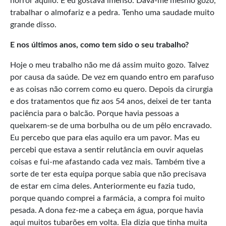
horror àquilo. E eu gostava imenso. Dava-me mesmo gozo,
trabalhar o almofariz e a pedra. Tenho uma saudade muito
grande disso.
E nos últimos anos, como tem sido o seu trabalho?
Hoje o meu trabalho não me dá assim muito gozo. Talvez
por causa da saúde. De vez em quando entro em parafuso
e as coisas não correm como eu quero. Depois da cirurgia
e dos tratamentos que fiz aos 54 anos, deixei de ter tanta
paciência para o balcão. Porque havia pessoas a
queixarem-se de uma borbulha ou de um pêlo encravado.
Eu percebo que para elas aquilo era um pavor. Mas eu
percebi que estava a sentir relutância em ouvir aquelas
coisas e fui-me afastando cada vez mais. Também tive a
sorte de ter esta equipa porque sabia que não precisava
de estar em cima deles. Anteriormente eu fazia tudo,
porque quando comprei a farmácia, a compra foi muito
pesada. A dona fez-me a cabeça em água, porque havia
aqui muitos tubarões em volta. Ela dizia que tinha muita