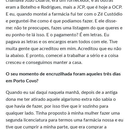
chamava João Duarte, era um fornecedor, e as outras
eram a Botelho e Rodrigues, mais a JCP, que é hoje a OCP.
E eu, quando montei a farmácia fui ter com o Zé Custódio
e perguntei-lhe como é que podíamos fazer. E ele disse-
me: não te preocupes, fazes uma listagem do que queres e
eu ponho-te lá isso. E o pagamento? É em letras. Eu
pagava as letras e os encargos eram todos com ele. Tive
muita gente que acreditou em mim. Acreditou que eu não
ia abaixo. E pronto, comecei a trabalhar a sério e a coisa
cresceu e conseguimos manter a casa.
O seu momento de encruzilhada foram aqueles três dias
em Porto Covo?
Quando eu saí daqui naquela manhã, depois de a antiga
dona me ter atirado aquele algarismo extra não sabia o
que havia de fazer, por isso tive que ir sozinho para
qualquer lado. Tinha proposto à minha mulher fazer uma
segunda licenciatura para termos uma farmácia nossa e eu
tive que cumprir a minha parte, que era comprar a