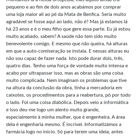
pequeno e ao fim de dois anos acabámos por comprar
uma loja maior ali ao pé da Mata de Benfica. Seria muito
agradável se fosse aqui ao lado, não é? Mas já estamos lá
há 23 anos e é o meu filho que gere essa parte. Eu já estou
muito acabado, sabem? A saúde não tem sido muito
benevolente comigo. E mesmo que não queira, há alturas
em que a auto-comiseração se instala. E nessas alturas eu
não sou capaz de fazer nada. Isto pode durar dois, três,
quatro dias. Tenho uma força de vontade muito intensa e
acabo por ultrapassar isso, mas as obras são uma coisa
muito complicada. Nem imaginam os problemas que tive
na altura da conclusão da obra, tinha a mercadoria em
caixotes, os procedimentos para a reabertura, pó por todo
o lado. Foi uma coisa diabólica. Depois veio a informática
e isso deu-me logo um alento muito grande,
especialmente à minha mulher, que é engenheira. A área
dela é engenharia mesmo. É incrível. Informatizámos a
farmácia logo no início. Só para terem uma ideia, antes