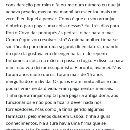
consideração por mim e falou-me num número eu que já
achava pesado, mas numa manhã acrescentou mais um
zero. E eu fiquei a pensar: Como é que eu vou arranjar
dinheiro para pagar uma coisa dessas? Fui três dias para
Porto Covo dar pontapés às pedras, olhar para o mar.
Como é que vou resolver isto? A minha mulher tinha-se
sacrificado para tirar uma segunda licenciatura, quando
do que ela gostava era de engenharia, e de repente
tínhamos a coisa na mão e o pássaro fugia. E disse cá para
mim: não vou deixar escapar isto. E pronto, avancei. Mas
foram anos muito duros, foram mais de 15 anos
mergulhado em dívida. Os juros eram muito altos e não
podia livrar-me da dívida. Eram pagamentos mensais.
Tinha que arranjar capital para pagar à antiga dona, aos
funcionários e não podia ficar a dever nada nos
fornecedores. Mas como já tinha gerido algumas
farmácias, pelo menos duas em Lisboa, tinha alguns
conhecimentos. Na altura havia uma firma que se