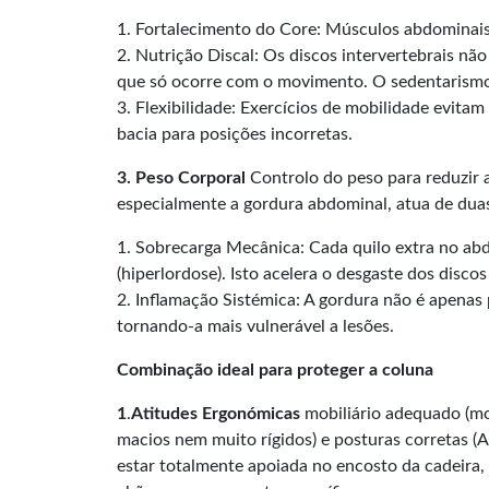
1. Fortalecimento do Core: Músculos abdominais e 
2. Nutrição Discal: Os discos intervertebrais n
que só ocorre com o movimento. O sedentarismo 
3. Flexibilidade: Exercícios de mobilidade evit
bacia para posições incorretas.
3. Peso Corporal
Controlo do peso para reduzir 
especialmente a gordura abdominal, atua de dua
1. Sobrecarga Mecânica: Cada quilo extra no abd
(hiperlordose). Isto acelera o desgaste dos discos
2. Inflamação Sistémica: A gordura não é apenas 
tornando-a mais vulnerável a lesões.
C
ombinação
i
deal
p
ara proteger a coluna
1
.
Atitudes Ergonómicas
mobiliário adequado (mo
macios nem muito rígidos) e posturas corretas 
estar totalmente apoiada no encosto da cadeira,