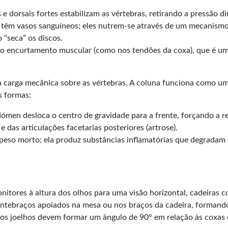
dorsais fortes estabilizam as vértebras, retirando a pressão dir
ão têm vasos sanguíneos; eles nutrem-se através de um mecanis
“seca” os discos.
am o encurtamento muscular (como nos tendões da coxa), que é um
a carga mecânica sobre as vértebras. A coluna funciona como um
s formas:
ómen desloca o centro de gravidade para a frente, forçando a r
 e das articulações facetarias posteriores (artrose).
peso morto; ela produz substâncias inflamatórias que degradam o
nitores à altura dos olhos para uma visão horizontal, cadeiras
(Antebraços apoiados na mesa ou nos braços da cadeira, formand
 os joelhos devem formar um ângulo de 90° em relação às coxas