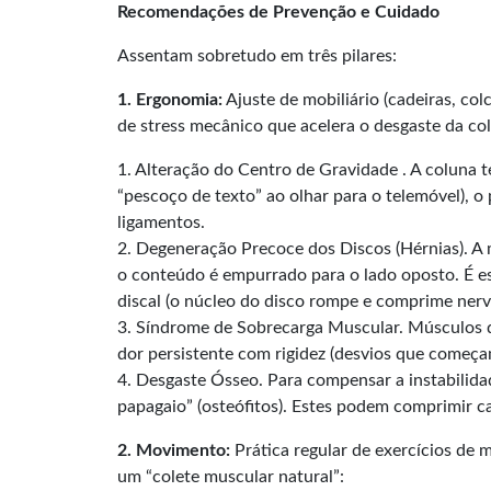
Recomendações de Prevenção e Cuidado
Assentam sobretudo em três pilares:
1.
Ergonomia:
Ajuste de mobiliário (cadeiras, col
de stress mecânico que acelera o desgaste da co
1. Alteração do Centro de Gravidade . A coluna t
“pescoço de texto” ao olhar para o telemóvel), o
ligamentos.
2. Degeneração Precoce dos Discos (Hérnias). A 
o conteúdo é empurrado para o lado oposto. É es
discal (o núcleo do disco rompe e comprime nerv
3. Síndrome de Sobrecarga Muscular. Músculos qu
dor persistente com rigidez (desvios que começam
4. Desgaste Ósseo. Para compensar a instabilida
papagaio” (osteófitos). Estes podem comprimir c
2.
Movimento:
Prática regular de exercícios de m
um “colete muscular natural”: