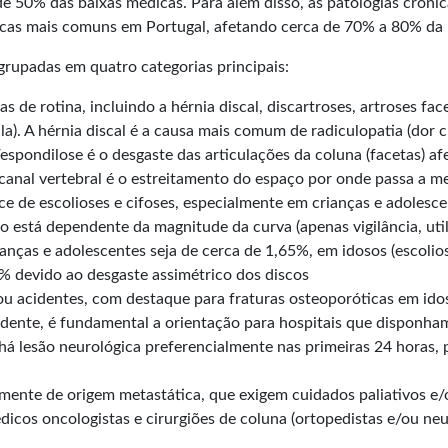
de 50% das baixas médicas. Para além disso, as patologias crón
ticas mais comuns em Portugal, afetando cerca de 70% a 80% d
rupadas em quatro categorias principais:
de rotina, incluindo a hérnia discal, discartroses, artroses face
a). A hérnia discal é a causa mais comum de radiculopatia (dor
espondilose é o desgaste das articulações da coluna (facetas) a
o canal vertebral é o estreitamento do espaço por onde passa a 
 de escolioses e cifoses, especialmente em crianças e adolescen
 está dependente da magnitude da curva (apenas vigilância, util
ianças e adolescentes seja de cerca de 1,65%, em idosos (escoli
% devido ao desgaste assimétrico dos discos
 ou acidentes, com destaque para fraturas osteoporóticas em 
cidente, é fundamental a orientação para hospitais que disponha
há lesão neurológica preferencialmente nas primeiras 24 horas,
ente de origem metastática, que exigem cuidados paliativos e/
dicos oncologistas e cirurgiões de coluna (ortopedistas e/ou neu