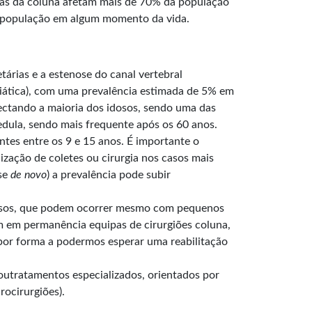
icas da coluna afetam mais de 70% da população
a população em algum momento da vida.
tárias e a estenose do canal vertebral
 ciática), com uma prevalência estimada de 5% em
fectando a maioria dos idosos, sendo uma das
medula, sendo mais frequente após os 60 anos.
tes entre os 9 e 15 anos. É importante o
ização de coletes ou cirurgia nos casos mais
ose
de novo
) a prevalência pode subir
idosos, que podem ocorrer mesmo com pequenos
m em permanência equipas de cirurgiões coluna,
 por forma a podermos esperar uma reabilitação
outratamentos especializados, orientados por
rocirurgiões).