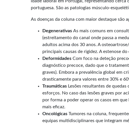
idade laboral em Portugal, representando cerca 
portuguesa. São as patologias músculo-esquelé
As doenças da coluna com maior destaque são ag
Degenerativas
As mais comuns em consultas 
(estreitamento do canal onde passa a medul
adultos acima dos 30 anos. A osteoartrose/
principais causas de rigidez. A estenose d
Deformidades
Com foco na deteção precoce
diagnóstico precoce, dado que o tratamento
graves). Embora a prevalência global em cr
drasticamente para valores entre 30% e 60
Traumáticas
Lesões resultantes de quedas
esforços. No caso das lesões graves por a
por forma a poder operar os casos em que 
mais eficaz.
Oncológicas
Tumores na coluna, frequentem
equipas multidisciplinares que integram mé