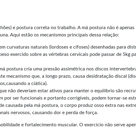
chões) e postura correta no trabalho. A má postura não é apenas 
luna. Aqui estão os mecanismos principais dessa relação:
em curvaturas naturais (lordoses e cifoses) desenhadas para dis
 peso exercido sobre as vértebras cervicais pode passar de 5kg 
má postura cria uma pressão assimétrica nos discos intervertebr
te mecanismo que, a longo prazo, causa desidratação discal (dis
os,causando a ciática).
e não deveriam estar ativos para manter o equilíbrio são recru
 por ser funcionais e portanto corrigíveis, podem tornar-se est
de causada pela má postura, o corpo produz osso extra nas extre
anais nervosos, causando dor e perda de força.
obilidade e fortalecimento muscular. O exercício não serve apen