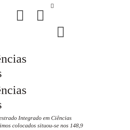
ências
s
ências
s
Mestrado Integrado em Ciências
imos colocados situou-se nos 148,9