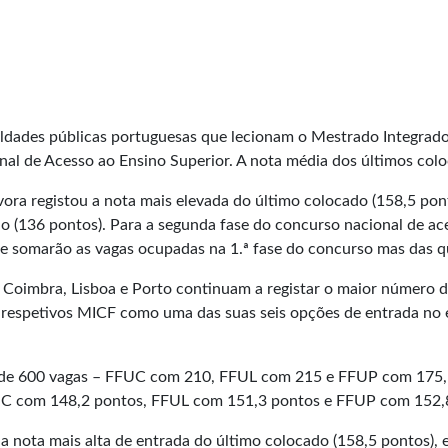
culdades públicas portuguesas que lecionam o Mestrado Integra
al de Acesso ao Ensino Superior. A nota média dos últimos colo
ra registou a nota mais elevada do último colocado (158,5 pont
do (136 pontos). Para a segunda fase do concurso nacional de ac
se somarão as vagas ocupadas na 1.ª fase do concurso mas das qu
 Coimbra, Lisboa e Porto continuam a registar o maior número 
 respetivos MICF como uma das suas seis opções de entrada no
tal de 600 vagas – FFUC com 210, FFUL com 215 e FFUP com 175,
FUC com 148,2 pontos, FFUL com 151,3 pontos e FFUP com 152,
 nota mais alta de entrada do último colocado (158,5 pontos), e