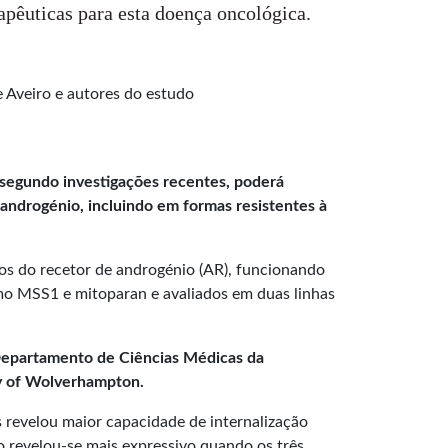
rapêuticas para esta doença oncológica.
 Aveiro e autores do estudo
 segundo investigações recentes, poderá
androgénio, incluindo em formas resistentes à
cos do recetor de androgénio (AR), funcionando
mo MSS1 e mitoparan e avaliados em duas linhas
o Departamento de Ciências Médicas da
ty of Wolverhampton.
 revelou maior capacidade de internalização
to revelou-se mais expressivo quando os três