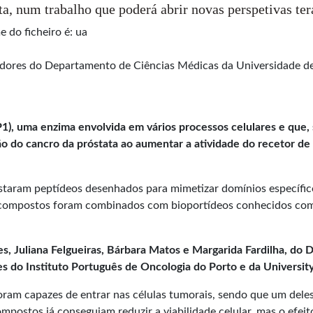
ata, num trabalho que poderá abrir novas perspetivas te
gadores do Departamento de Ciências Médicas da Universidade de
P1), uma enzima envolvida em vários processos celulares e que,
do cancro da próstata ao aumentar a atividade do recetor de 
testaram peptídeos desenhados para mimetizar domínios específi
es compostos foram combinados com bioportídeos conhecidos co
es, Juliana Felgueiras, Bárbara Matos e Margarida Fardilha, d
s do Instituto Português de Oncologia do Porto e da Universi
ram capazes de entrar nas células tumorais, sendo que um deles
ompostos já conseguiam reduzir a viabilidade celular, mas o efei