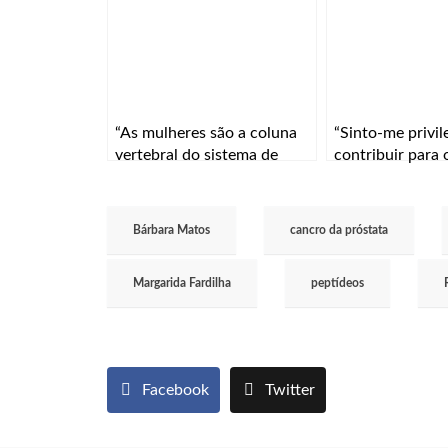
“As mulheres são a coluna
“Sinto‑me privil
vertebral do sistema de
contribuir para
saúde”
desta nova gera
terapias celular
Bárbara Matos
cancro da próstata
Margarida Fardilha
peptídeos
Facebook
Twitter