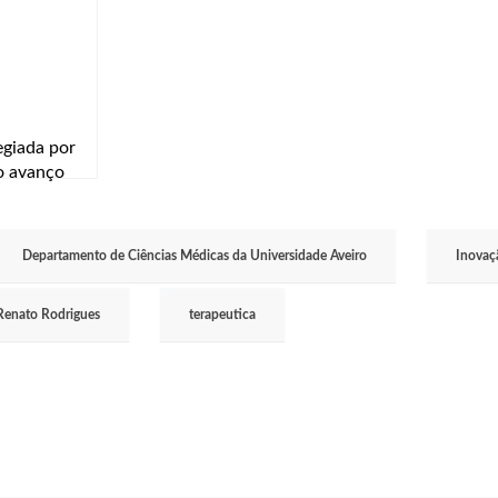
egiada por
 o avanço
ção de
es”
Departamento de Ciências Médicas da Universidade Aveiro
Inovaç
Renato Rodrigues
terapeutica