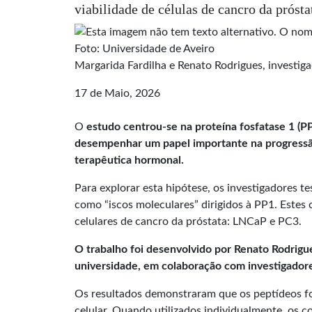
viabilidade de células de cancro da próst
Foto: Universidade de Aveiro
Margarida Fardilha e Renato Rodrigues, investi
17 de Maio, 2026
O
estudo centrou-se na proteína fosfatase 1 (P
desempenhar um papel importante na progressão 
terapêutica hormonal.
Para explorar esta hipótese, os investigadores 
como “iscos moleculares” dirigidos à PP1. Est
celulares de cancro da próstata: LNCaP e PC3.
O trabalho foi desenvolvido por Renato Rodrigu
universidade, em colaboração com investigadore
Os resultados demonstraram que os peptídeos fo
celular. Quando utilizados individualmente, os c