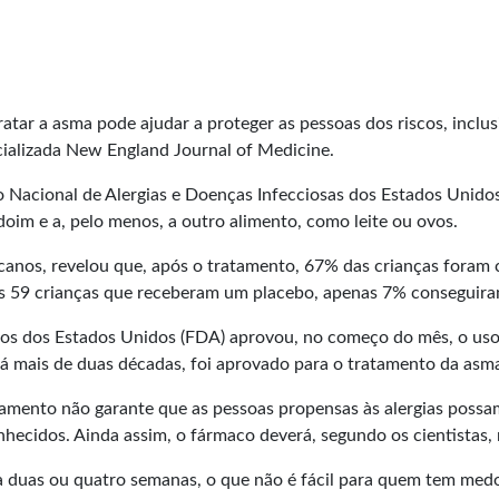
ar a asma pode ajudar a proteger as pessoas dos riscos, inclusi
cializada New England Journal of Medicine.
to Nacional de Alergias e Doenças Infecciosas dos Estados Unido
oim e a, pelo menos, a outro alimento, como leite ou ovos.
icanos, revelou que, após o tratamento, 67% das crianças foram
s 59 crianças que receberam um placebo, apenas 7% conseguiram
tos dos Estados Unidos (FDA) aprovou, no começo do mês, o uso
Há mais de duas décadas, foi aprovado para o tratamento da asma
camento não garante que as pessoas propensas às alergias possa
nhecidos. Ainda assim, o fármaco deverá, segundo os cientistas, 
a duas ou quatro semanas, o que não é fácil para quem tem medo