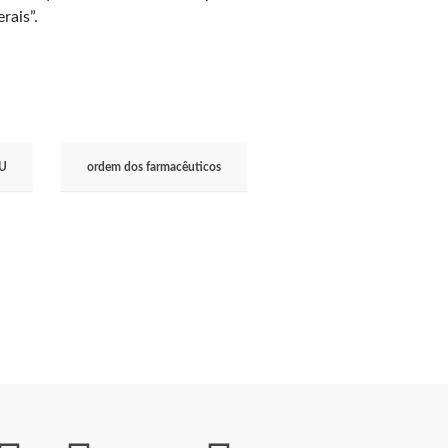
rais”.
U
ordem dos farmacêuticos