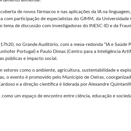
ortamento alimentar.
oberta de novos fármacos e nas aplicações da IA na linguagem, 
a com participação de especialistas do GIMM, da Universidade C
erão tema de discussão com investigadoras do INESC-ID e da Fra
 17h20, no Grande Auditório, com a mesa-redonda “IA e Saúde Pú
hofer Portugal) e Paulo Dimas (Centro para a Inteligência Artif
as públicas e impacto social.
em setores como o ambiente, agricultura, sustentabilidade e exp
iras, o evento é promovido pelo Município de Oeiras, coorganiza
 Cardoso e a direção científica é liderada por Alexandre Quintanil
im, como um espaço de encontro entre ciência, educação e socied