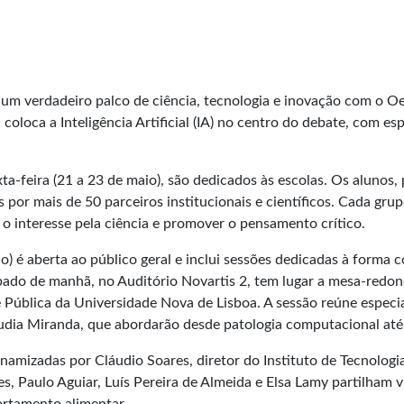
um verdadeiro palco de ciência, tecnologia e inovação com o Oei
oloca a Inteligência Artificial (IA) no centro do debate, com es
exta-feira (21 a 23 de maio), são dedicados às escolas. Os alunos,
 por mais de 50 parceiros institucionais e científicos. Cada gru
 o interesse pela ciência e promover o pensamento crítico.
 é aberta ao público geral e inclui sessões dedicadas à forma c
bado de manhã, no Auditório Novartis 2, tem lugar a mesa-redon
 Pública da Universidade Nova de Lisboa. A sessão reúne especia
dia Miranda, que abordarão desde patologia computacional até à
namizadas por Cláudio Soares, diretor do Instituto de Tecnolog
es, Paulo Aguiar, Luís Pereira de Almeida e Elsa Lamy partilham v