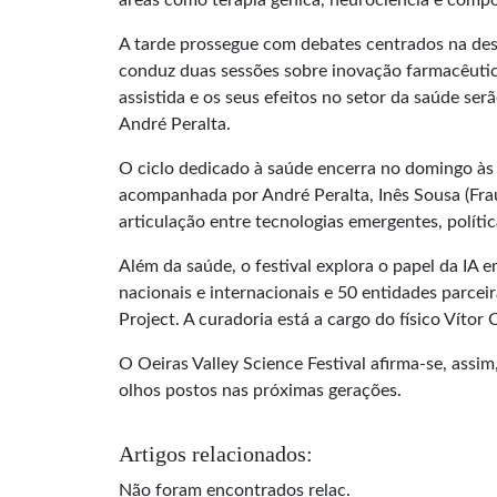
áreas como terapia génica, neurociência e comp
A tarde prossegue com debates centrados na desc
conduz duas sessões sobre inovação farmacêutic
assistida e os seus efeitos no setor da saúde s
André Peralta.
O ciclo dedicado à saúde encerra no domingo às
acompanhada por André Peralta, Inês Sousa (Fraun
articulação entre tecnologias emergentes, polític
Além da saúde, o festival explora o papel da IA 
nacionais e internacionais e 50 entidades parce
Project. A curadoria está a cargo do físico Vítor
O Oeiras Valley Science Festival afirma-se, ass
olhos postos nas próximas gerações.
Artigos relacionados:
Não foram encontrados relac.