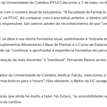
a da Universidade de Coimbra (FFUC) decorreu a 7 de maio, no A
e com o número atual de estudantes. “A Faculdade de Farmácia t
s” na FFUC. Ao comparar com o ano letivo anterior, o diretor re
 responsável, tais valores advêm do reconhecimento de que “um
se deve à sua oferta formativa atual, sublinhando a “entrada e
uplementos Alimentares à Base de Plantas e o Curso de Especia
ade vai “continuar a aprofundar a experiência formativa em par
tratação de mais docentes” é “inevitável”. Fernando Ramos acres
 Reitor da Universidade de Coimbra, Amílcar Falcão, mencionou 
farmacêuticos para o futuro”. Não obstante, o Reitor da UC asse
ceu que ainda há muito a fazer. No futuro, “as acessibilidades a
o da cantina.