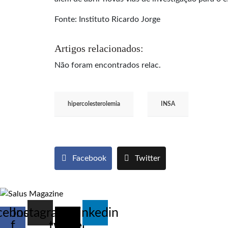
Fonte: Instituto Ricardo Jorge
Artigos relacionados:
Não foram encontrados relac.
hipercolesterolemia
INSA
Facebook
Twitter
cebook-
Instagram
X-
Linkedin
f
twitter