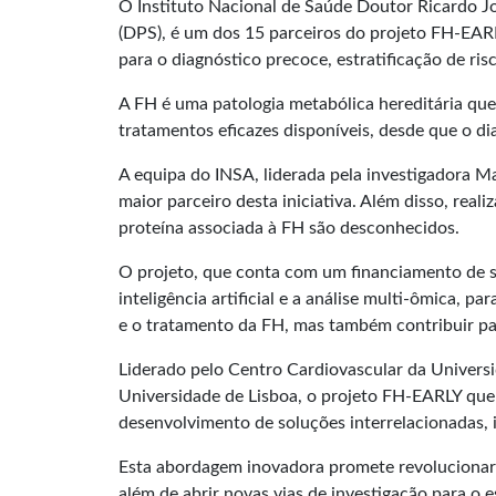
O Instituto Nacional de Saúde Doutor Ricardo 
(DPS), é um dos 15 parceiros do projeto FH-EARL
para o diagnóstico precoce, estratificação de ris
A FH é uma patologia metabólica hereditária que
tratamentos eficazes disponíveis, desde que o di
A equipa do INSA, liderada pela investigadora M
maior parceiro desta iniciativa. Além disso, real
proteína associada à FH são desconhecidos.
O projeto, que conta com um financiamento de s
inteligência artificial e a análise multi-ômica,
e o tratamento da FH, mas também contribuir pa
Liderado pelo Centro Cardiovascular da Univers
Universidade de Lisboa, o projeto FH-EARLY quer
desenvolvimento de soluções interrelacionadas, i
Esta abordagem inovadora promete revolucionar 
além de abrir novas vias de investigação para o 