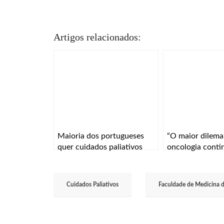
Artigos relacionados:
Maioria dos portugueses
“O maior dilema
quer cuidados paliativos
oncologia contin
como prioridade no SNS
especificidade e 
Cuidados Paliativos
Faculdade de Medicina 