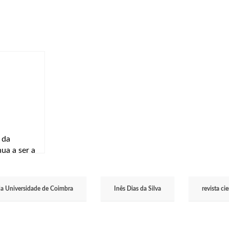
 da
ua a ser a
a eficácia”
da Universidade de Coimbra
Inês Dias da Silva
revista ci