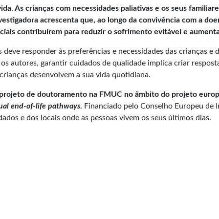
vida. As crianças com necessidades paliativas e os seus familia
 investigadora acrescenta que, ao longo da convivência com a d
ciais contribuírem para reduzir o sofrimento evitável e aumenta
s deve responder às preferências e necessidades das crianças 
s autores, garantir cuidados de qualidade implica criar resposta
 crianças desenvolvem a sua vida quotidiana.
eu projeto de doutoramento na FMUC no âmbito do projeto eu
idual end-of-life pathways
.
Financiado pelo Conselho Europeu de In
ados e dos locais onde as pessoas vivem os seus últimos dias.