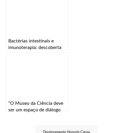
Bactérias intestinais e
imunoterapia: descoberta
vence Bial Award in
Biomedicine 2025
“O Museu da Ciência deve
ser um espaço de diálogo
entre ciência e sociedade”
Doutoramento Honoris Causa