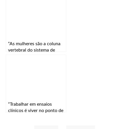
“As mulheres são a coluna
vertebral do sistema de
saúde”
“Trabalhar em ensaios
clínicos é viver no ponto de
encontro entre inovação
científica e responsabilidade