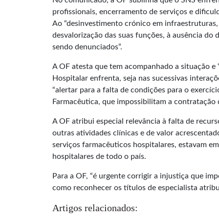
No comunicado, a OF sublinha que o SNS enfren
profissionais, encerramento de serviços e dificu
Ao “desinvestimento crónico em infraestruturas
desvalorização das suas funções, à ausência do 
sendo denunciados”.
A OF atesta que tem acompanhado a situação e “a
Hospitalar enfrenta, seja nas sucessivas intera
“alertar para a falta de condições para o exerc
Farmacêutica, que impossibilitam a contratação 
A OF atribui especial relevância à falta de rec
outras atividades clínicas e de valor acrescenta
serviços farmacêuticos hospitalares, estavam em
hospitalares de todo o país.
Para a OF, “é urgente corrigir a injustiça que 
como reconhecer os títulos de especialista atri
Artigos relacionados: