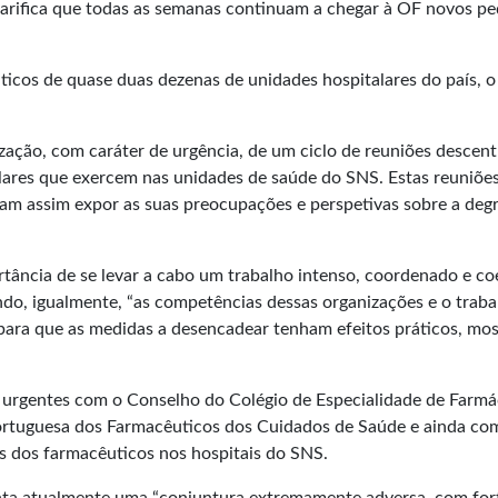
larifica que todas as semanas continuam a chegar à OF novos pe
ticos de quase duas dezenas de unidades hospitalares do país, 
ção, com caráter de urgência, de um ciclo de reuniões descentral
lares que exercem nas unidades de saúde do SNS. Estas reuniões
m assim expor as suas preocupações e perspetivas sobre a degr
rtância de se levar a cabo um trabalho intenso, coordenado e coe
tando, igualmente, “as competências dessas organizações e o tra
, para que as medidas a desencadear tenham efeitos práticos, mo
s urgentes com o Conselho do Colégio de Especialidade de Farmá
ortuguesa dos Farmacêuticos dos Cuidados de Saúde e ainda com
es dos farmacêuticos nos hospitais do SNS.