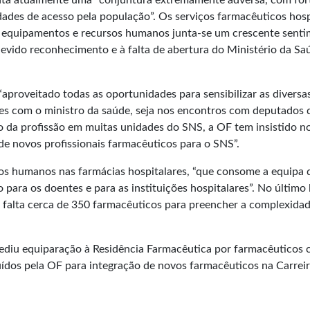
ta atualmente uma “conjuntura extremamente adversa, com for
ldades de acesso pela população”. Os serviços farmacêuticos hospi
, equipamentos e recursos humanos junta-se um crescente senti
devido reconhecimento e à falta de abertura do Ministério da S
proveitado todas as oportunidades para sensibilizar as diversas
ções com o ministro da saúde, seja nos encontros com deputados 
ício da profissão em muitas unidades do SNS, a OF tem insistido
de novos profissionais farmacêuticos para o SNS”.
ursos humanos nas farmácias hospitalares, “que consome a equip
do para os doentes e para as instituições hospitalares”. No últi
 falta cerca de 350 farmacêuticos para preencher a complexidad
impediu equiparação à Residência Farmacêutica por farmacêuticos
buídos pela OF para integração de novos farmacêuticos na Carrei