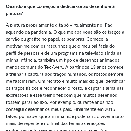
Quando é que começou a dedicar-se ao desenho e à
pintura?
À pintura propriamente dita só virtualmente no iPad
aquando da pandemia. O que me apaixona são os traços a
carvão ou grafite no papel, as sombras. Comecei a
motivar-me com os rascunhos que o meu pai fazia do
perfil de pessoas e de um programa na televisão ainda na
minha infância, também um tipo de desenhos animados
menos comuns do Tex Avery. A partir dos 13 anos comecei
a treinar a captura dos traços humanos, os rostos sempre
me fascinaram. Um retrato é muito mais do que identificar
os traços físicos e reconhecer o rosto, é captar a alma nas
expressões e esse treino fez com que muitos desenhos
fossem parar ao lixo. Por exemplo, durante anos não
consegui desenhar os meus pais. Finalmente em 2015,
talvez por saber que a minha mãe poderia não viver muito
mais, de repente e no final das férias as emoções
explodiram e fiz nascer os meus pais no papel. São