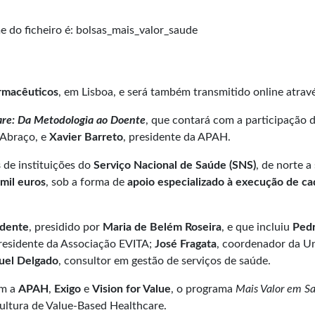
rmacêuticos
, em Lisboa, e será também transmitido online atra
are: Da Metodologia ao Doente
, que contará com a participação 
 Abraço, e
Xavier Barreto
, presidente da APAH.
s
de instituições do
Serviço Nacional de Saúde (SNS)
, de norte a
 mil euros
, sob a forma de
apoio especializado à execução de ca
ndente
, presidido por
Maria de Belém Roseira
, e que incluiu
Pedr
presidente da Associação EVITA;
José Fragata
, coordenador da Un
el Delgado
, consultor em gestão de serviços de saúde.
om a
APAH
,
Exigo
e
Vision for Value
, o programa
Mais Valor em S
ltura de Value-Based Healthcare.