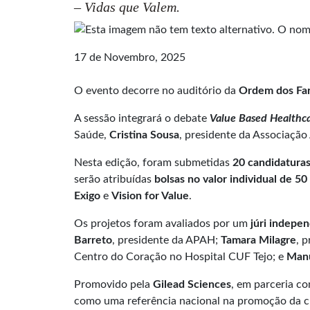
– Vidas que Valem.
17 de Novembro, 2025
O evento decorre no auditório da
Ordem dos Fa
A sessão integrará o debate
Value Based Healthc
Saúde,
Cristina Sousa
, presidente da Associação
Nesta edição, foram submetidas
20 candidatura
serão atribuídas
bolsas no valor individual de 50
Exigo
e
Vision for Value
.
Os projetos foram avaliados por um
júri indepe
Barreto
, presidente da APAH;
Tamara Milagre
, 
Centro do Coração no Hospital CUF Tejo; e
Manu
Promovido pela
Gilead Sciences
, em parceria c
como uma referência nacional na promoção da cu