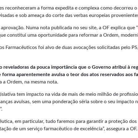
res reconheceram a forma expedita e complexa como decorreu o p
 visadas e sob ameaça do corte das verbas europeias proveniente
 aprovação. Numa nota publicada no seu site, a OF explica que “
 que constitui uma oportunidade para reformar a Ordem, modern
s Farmacêuticos foi alvo de duas avocações solicitadas pelo PS
o reveladoras da pouca importância que o Governo atribui à reg
de forma aparentemente avulsa o teor dos atos reservados aos f
ta a Ordem, na mesma nota.
gislativa tem impacto na vida de mais de meio milhão de profiss
anças avulsas, sem uma ponderação séria sobre o seu impacto n
”.
utica, em particular, tudo faremos para garantir a proteção dos
tação de um serviço farmacêutico de excelência”, assegura a OF.