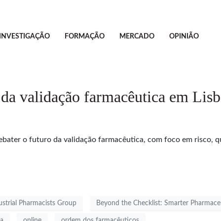
INVESTIGAÇÃO
FORMAÇÃO
MERCADO
OPINIÃO
da validação farmacêutica em Lis
bater o futuro da validação farmacêutica, com foco em risco, qu
strial Pharmacists Group
Beyond the Checklist: Smarter Pharmaceu
oa
online
ordem dos farmacêuticos