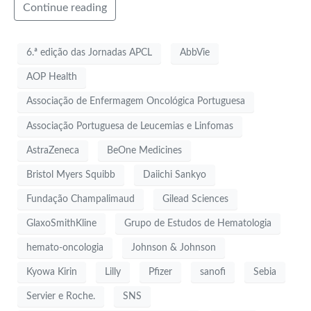
Continue reading
6.ª edição das Jornadas APCL
AbbVie
AOP Health
Associação de Enfermagem Oncológica Portuguesa
Associação Portuguesa de Leucemias e Linfomas
AstraZeneca
BeOne Medicines
Bristol Myers Squibb
Daiichi Sankyo
Fundação Champalimaud
Gilead Sciences
GlaxoSmithKline
Grupo de Estudos de Hematologia
hemato-oncologia
Johnson & Johnson
Kyowa Kirin
Lilly
Pfizer
sanofi
Sebia
Servier e Roche.
SNS