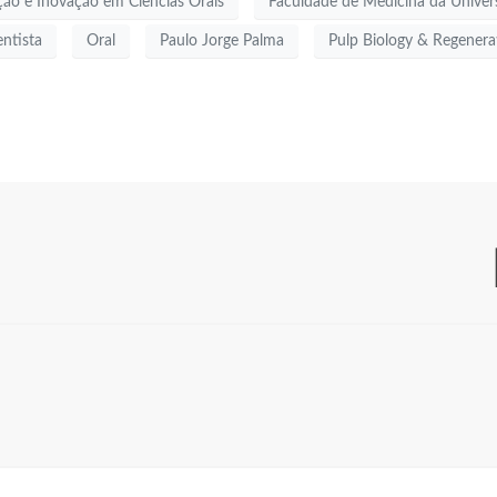
ção e Inovação em Ciências Orais
Faculdade de Medicina da Unive
ntista
Oral
Paulo Jorge Palma
Pulp Biology & Regener