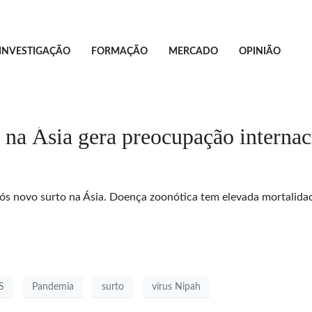
INVESTIGAÇÃO
FORMAÇÃO
MERCADO
OPINIÃO
 na Ásia gera preocupação internac
pós novo surto na Ásia. Doença zoonótica tem elevada mortalidad
S
Pandemia
surto
vírus Nipah