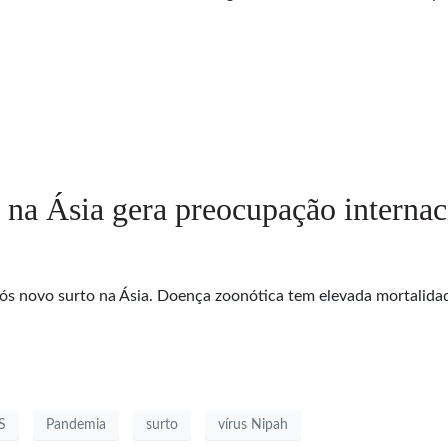
 na Ásia gera preocupação internac
pós novo surto na Ásia. Doença zoonótica tem elevada mortalidad
S
Pandemia
surto
vírus Nipah