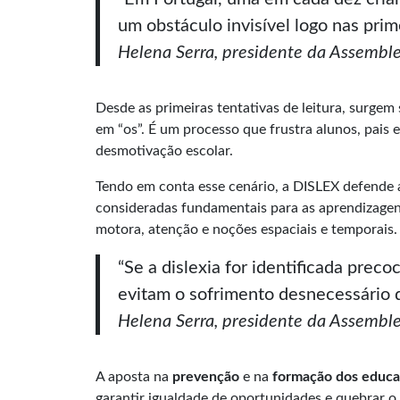
um obstáculo invisível logo nas prim
Helena Serra, presidente da Assembl
Desde as primeiras tentativas de leitura, surgem s
em “os”. É um processo que frustra alunos, pais
desmotivação escolar.
Tendo em conta esse cenário, a DISLEX defende a
consideradas fundamentais para as aprendizagens
motora, atenção e noções espaciais e temporais.
“Se a dislexia for identificada prec
evitam o sofrimento desnecessário d
Helena Serra, presidente da Assembl
A aposta na
prevenção
e na
formação dos educ
garantir igualdade de oportunidades e quebrar o 