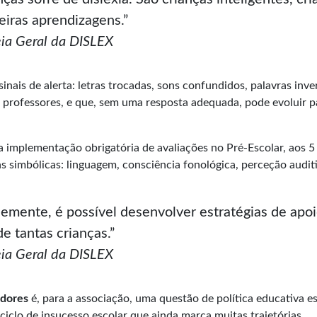
eiras aprendizagens.”
eia Geral da DISLEX
inais de alerta: letras trocadas, sons confundidos, palavras inver
 e professores, e que, sem uma resposta adequada, pode evoluir p
 implementação obrigatória de avaliações no Pré-Escolar, aos 
 simbólicas: linguagem, consciência fonológica, perceção auditi
ocemente, é possível desenvolver estratégias de apoi
e tantas crianças.”
eia Geral da DISLEX
adores
é, para a associação, uma questão de política educativa es
ciclo de insucesso escolar que ainda marca muitas trajetórias.