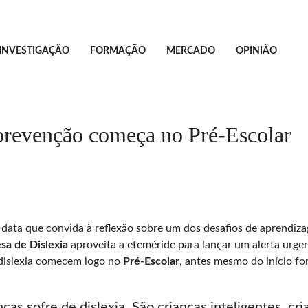
INVESTIGAÇÃO
FORMAÇÃO
MERCADO
OPINIÃO
 prevenção começa no Pré-Escolar
 data que convida à reflexão sobre um dos desafios de aprendiz
sa de Dislexia
aproveita a efeméride para lançar um alerta urgen
dislexia comecem logo no
Pré-Escolar
, antes mesmo do início for
as sofre de dislexia. São crianças inteligentes, cr