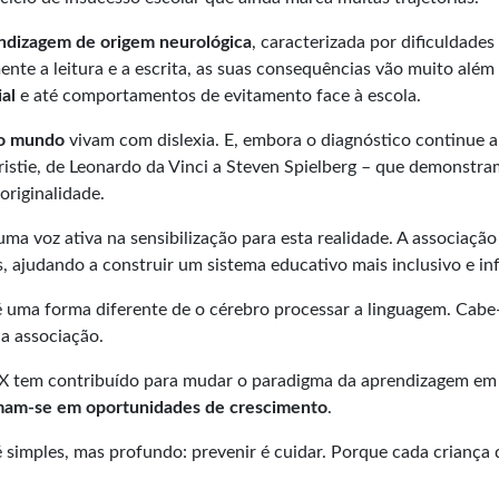
endizagem de origem neurológica
, caracterizada por dificuldade
ente a leitura e a escrita, as suas consequências vão muito al
al
e até comportamentos de evitamento face à escola.
 o mundo
vivam com dislexia. E, embora o diagnóstico continue a 
ristie, de Leonardo da Vinci a Steven Spielberg – que demonst
originalidade.
ma voz ativa na sensibilização para esta realidade. A associaçã
os, ajudando a construir um sistema educativo mais inclusivo e i
 é uma forma diferente de o cérebro processar a linguagem. Cabe-
da associação.
X tem contribuído para mudar o paradigma da aprendizagem em 
ormam-se em oportunidades de crescimento
.
o é simples, mas profundo: prevenir é cuidar. Porque cada crian