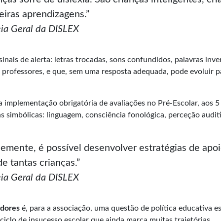
eiras aprendizagens.”
eia Geral da DISLEX
inais de alerta: letras trocadas, sons confundidos, palavras inver
 e professores, e que, sem uma resposta adequada, pode evoluir p
 implementação obrigatória de avaliações no Pré-Escolar, aos 
 simbólicas: linguagem, consciência fonológica, perceção auditi
ocemente, é possível desenvolver estratégias de apoi
e tantas crianças.”
eia Geral da DISLEX
adores
é, para a associação, uma questão de política educativa es
ciclo de insucesso escolar que ainda marca muitas trajetórias.