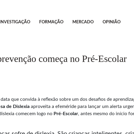
INVESTIGAÇÃO
FORMAÇÃO
MERCADO
OPINIÃO
 prevenção começa no Pré-Escolar
 data que convida à reflexão sobre um dos desafios de aprendiz
sa de Dislexia
aproveita a efeméride para lançar um alerta urgen
dislexia comecem logo no
Pré-Escolar
, antes mesmo do início for
as sofre de dislexia. São crianças inteligentes, cr