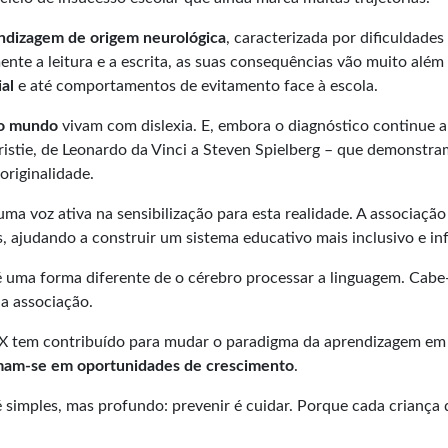
endizagem de origem neurológica
, caracterizada por dificuldade
ente a leitura e a escrita, as suas consequências vão muito al
al
e até comportamentos de evitamento face à escola.
 o mundo
vivam com dislexia. E, embora o diagnóstico continue a 
ristie, de Leonardo da Vinci a Steven Spielberg – que demonst
originalidade.
ma voz ativa na sensibilização para esta realidade. A associaçã
os, ajudando a construir um sistema educativo mais inclusivo e i
 é uma forma diferente de o cérebro processar a linguagem. Cabe-
da associação.
X tem contribuído para mudar o paradigma da aprendizagem em 
ormam-se em oportunidades de crescimento
.
o é simples, mas profundo: prevenir é cuidar. Porque cada crian