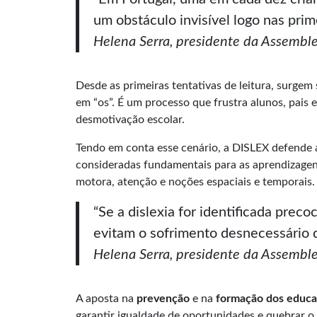
um obstáculo invisível logo nas prim
Helena Serra, presidente da Assembl
Desde as primeiras tentativas de leitura, surgem s
em “os”. É um processo que frustra alunos, pais
desmotivação escolar.
Tendo em conta esse cenário, a DISLEX defende a
consideradas fundamentais para as aprendizagens
motora, atenção e noções espaciais e temporais.
“Se a dislexia for identificada prec
evitam o sofrimento desnecessário d
Helena Serra, presidente da Assembl
A aposta na
prevenção
e na
formação dos educ
garantir igualdade de oportunidades e quebrar o 