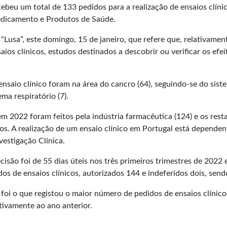
ebeu um total de 133 pedidos para a realização de ensaios clíni
edicamento e Produtos de Saúde.
Lusa”, este domingo, 15 de janeiro, que refere que, relativame
aios clínicos, estudos destinados a descobrir ou verificar os e
aio clínico foram na área do cancro (64), seguindo-se do sistem
ema respiratório (7).
em 2022 foram feitos pela indústria farmacêutica (124) e os res
s. A realização de um ensaio clínico em Portugal está dependen
vestigação Clínica.
são foi de 55 dias úteis nos três primeiros trimestres de 2022
s de ensaios clínicos, autorizados 144 e indeferidos dois, send
oi o que registou o maior número de pedidos de ensaios clínico
tivamente ao ano anterior.