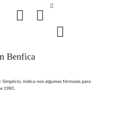
m Benfica
r Simplício, indica-nos algumas fórmulas para
de 1981.