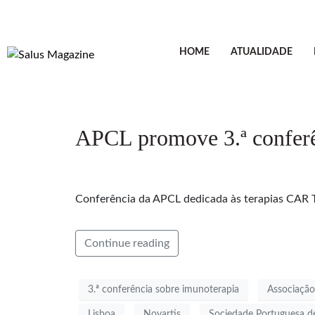
HOME
ATUALIDADE
APCL promove 3.ª conferê
Conferência da APCL dedicada às terapias CAR T 
Continue reading
3.ª conferência sobre imunoterapia
Associação
Lisboa
Novartis
Sociedade Portuguesa d