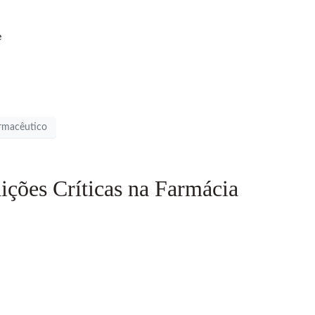
e
armacêutico
ções Críticas na Farmácia