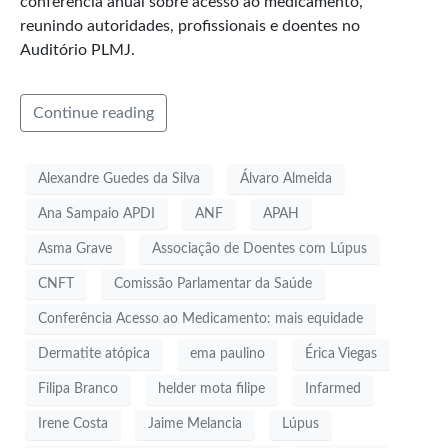
conferência anual sobre acesso ao medicamento,
reunindo autoridades, profissionais e doentes no
Auditório PLMJ.
Continue reading
Alexandre Guedes da Silva
Álvaro Almeida
Ana Sampaio APDI
ANF
APAH
Asma Grave
Associação de Doentes com Lúpus
CNFT
Comissão Parlamentar da Saúde
Conferência Acesso ao Medicamento: mais equidade
Dermatite atópica
ema paulino
Érica Viegas
Filipa Branco
helder mota filipe
Infarmed
Irene Costa
Jaime Melancia
Lúpus