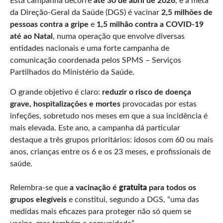
Esta campanha decorre
a
té
30 de abril de 2026
, e a meta
da Direção-Geral da Saúde (DGS) é vacinar
2,5 milhões de
pessoas contra a gripe
e
1,5 milhão contra a COVID-19
até ao Natal
, numa operação que envolve diversas
entidades nacionais e uma forte campanha de
comunicação coordenada pelos SPMS – Serviços
Partilhados do Ministério da Saúde.
O grande objetivo é claro:
reduzir o risco de doença
grave, hospitalizações e mortes
provocadas por estas
infeções, sobretudo nos meses em que a sua incidência é
mais elevada. Este ano, a campanha dá particular
destaque a três grupos prioritários: idosos com 60 ou mais
anos, crianças entre os 6 e os 23 meses, e profissionais de
saúde.
Relembra-se que
a
vacinação é
gratuita
para todos os
grupos elegíveis
e constitui, segundo a DGS, “uma das
medidas mais eficazes para proteger não só quem se