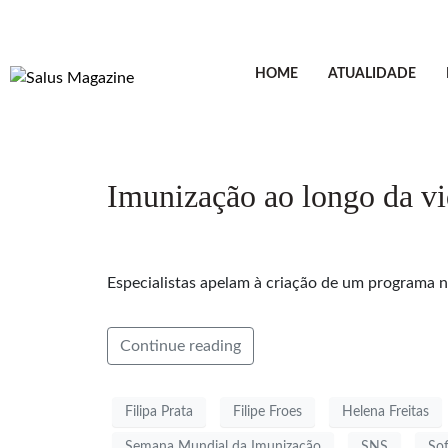
HOME
ATUALIDADE
Imunização ao longo da vi
Especialistas apelam à criação de um programa n
Continue reading
Filipa Prata
Filipe Froes
Helena Freitas
Semana Mundial da Imunização
SNS
So