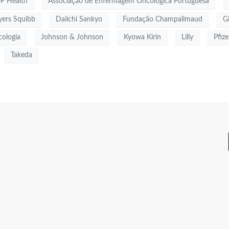
P Health
Associação de Enfermagem Oncológica Portuguesa
yers Squibb
Daiichi Sankyo
Fundação Champalimaud
G
ologia
Johnson & Johnson
Kyowa Kirin
Lilly
Pfize
Takeda