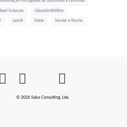
Associação Portuguesa de Leucemias e Linfomas
ilead Sciences
GlaxoSmithKline
r
sanofi
Sebia
Servier e Roche.
© 2026 Salus Consulting, Lda.