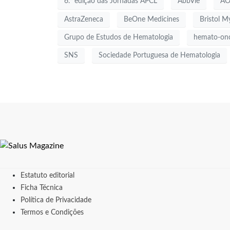
6.ª edição das Jornadas APCL
AbbVie
AO
AstraZeneca
BeOne Medicines
Bristol M
Grupo de Estudos de Hematologia
hemato-onc
SNS
Sociedade Portuguesa de Hematologia
Estatuto editorial
Ficha Técnica
Política de Privacidade
Termos e Condições