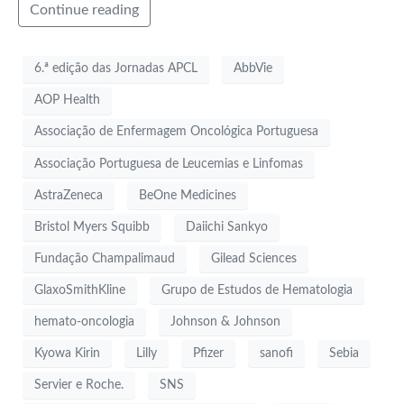
Continue reading
6.ª edição das Jornadas APCL
AbbVie
AOP Health
Associação de Enfermagem Oncológica Portuguesa
Associação Portuguesa de Leucemias e Linfomas
AstraZeneca
BeOne Medicines
Bristol Myers Squibb
Daiichi Sankyo
Fundação Champalimaud
Gilead Sciences
GlaxoSmithKline
Grupo de Estudos de Hematologia
hemato-oncologia
Johnson & Johnson
Kyowa Kirin
Lilly
Pfizer
sanofi
Sebia
Servier e Roche.
SNS