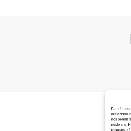
Para fornec
armazenar e
nos permiti
neste site. 
recursos e f