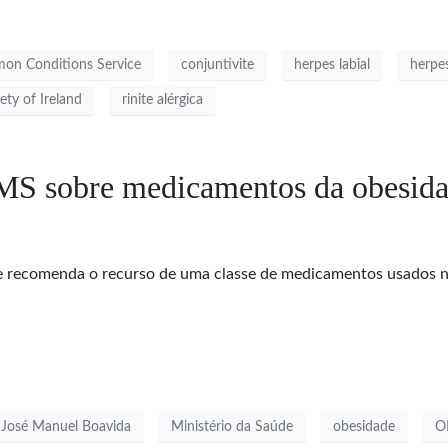
on Conditions Service
conjuntivite
herpes labial
herpe
ety of Ireland
rinite alérgica
MS sobre medicamentos da obesid
e recomenda o recurso de uma classe de medicamentos usados no
José Manuel Boavida
Ministério da Saúde
obesidade
O