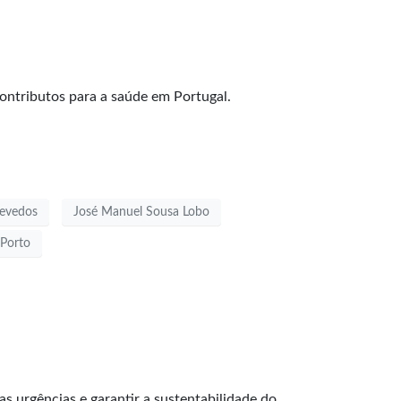
ontributos para a saúde em Portugal.
evedos
José Manuel Sousa Lobo
 Porto
s urgências e garantir a sustentabilidade do