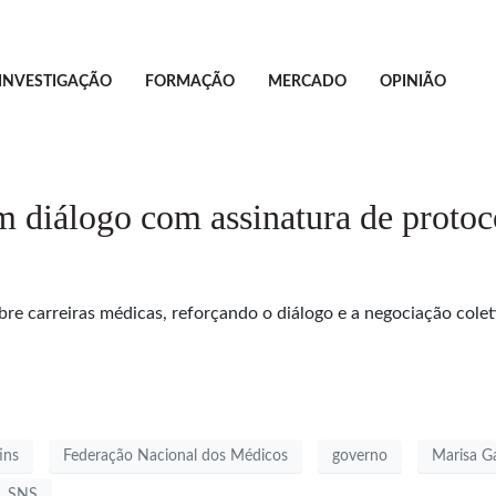
INVESTIGAÇÃO
FORMAÇÃO
MERCADO
OPINIÃO
iálogo com assinatura de protoco
e carreiras médicas, reforçando o diálogo e a negociação colet
ins
Federação Nacional dos Médicos
governo
Marisa G
SNS