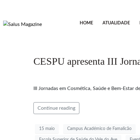
HOME
ATUALIDADE
CESPU apresenta III Jorn
III Jornadas em Cosmética, Saúde e Bem-Estar 
Continue reading
15 maio
Campus Académico de Famalicão
Escola Superior de Saúde do Vale do Ave
Even