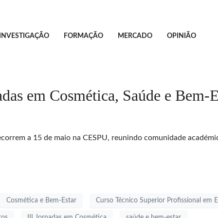
INVESTIGAÇÃO
FORMAÇÃO
MERCADO
OPINIÃO
adas em Cosmética, Saúde e Bem-E
decorrem a 15 de maio na CESPU, reunindo comunidade académic
Cosmética e Bem-Estar
Curso Técnico Superior Profissional em E
tos
III Jornadas em Cosmética
saúde e bem-estar