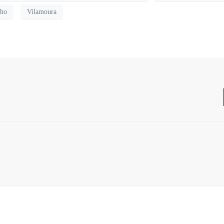
lho
Vilamoura