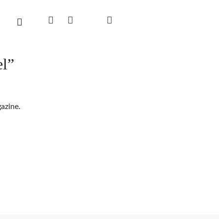
el”
azine.