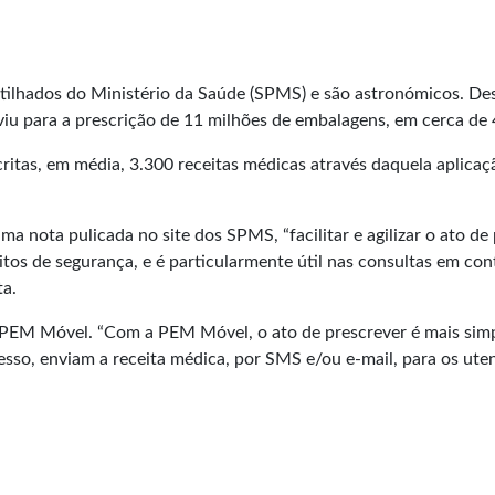
ilhados do Ministério da Saúde (SPMS) e são astronómicos. Desd
iu para a prescrição de 11 milhões de embalagens, em cerca de 4
itas, em média, 3.300 receitas médicas através daquela aplicaçã
 nota pulicada no site dos SPMS, “facilitar e agilizar o ato de
itos de segurança, e é particularmente útil nas consultas em co
ta.
 PEM Móvel. “Com a PEM Móvel, o ato de prescrever é mais simp
esso, enviam a receita médica, por SMS e/ou e-mail, para os utent