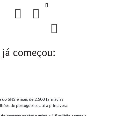
 já começou:
 do SNS e mais de 2.500 farmácias
milhões de portugueses até à primavera.
 de pessoas contra a gripe
e
1,5 milhão contra a