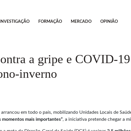
INVESTIGAÇÃO
FORMAÇÃO
MERCADO
OPINIÃO
contra a gripe e COVID-19
tono-inverno
arrancou em todo o país, mobilizando Unidades Locais de Saúde
os momentos mais importantes”
, a iniciativa pretende chegar a 
 e a meta da Direção-Geral da Saúde (DGS) é vacinar
2,5 milhões