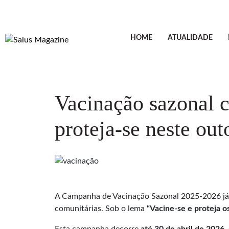
HOME
ATUALIDADE
Vacinação sazonal 
proteja-se neste ou
A Campanha de Vacinação Sazonal 2025-2026 já 
comunitárias. Sob o lema
“Vacine-se e proteja 
Esta campanha decorre
a
té
30 de abril de 2026
,