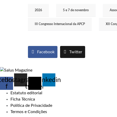
2026
5 e 7 de novembro
Assoc
III Congresso Internacional da APCP
XII Con
Facebook
Twitter
cebook-
Instagram
X-
Linkedin
f
twitter
Estatuto editorial
Ficha Técnica
Política de Privacidade
Termos e Condições